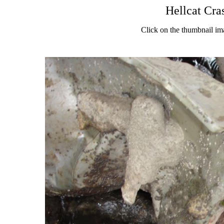
Hellcat Cra
Click on the thumbnail im