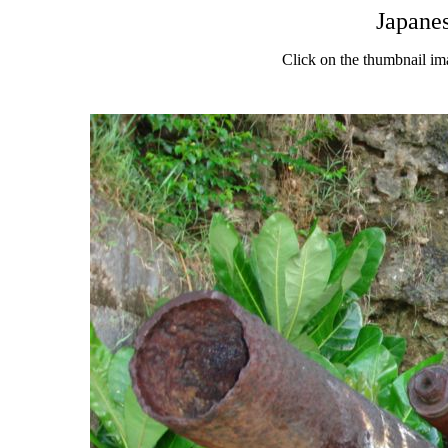
Japane
Click on the thumbnail im